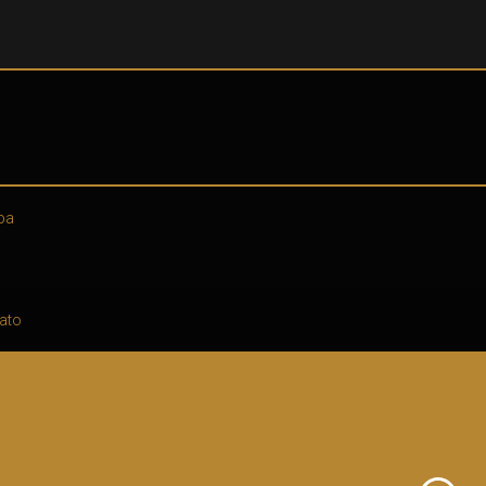
pa
ato