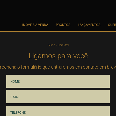
IMÓVEIS A VENDA
PRONTOS
LANÇAMENTOS
QUER
INÍCIO
>
LIGAMOS
Ligamos para você
reencha o formulário que entraremos em contato em brev