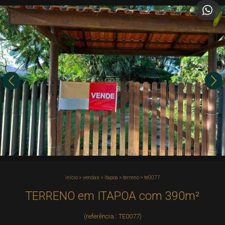
início
>
vendas
>
itapoa
>
terreno
>
te0077
TERRENO em ITAPOA com 390m²
(referência.: TE0077)