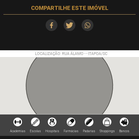
COMPARTILHE ESTE IMÓVEL
LOCALIZAÇÃO: RUA ÁLAMO - - ITAPOA/SC
Academias
Escolas
Hospitais
Farmácias
Padarias
Shoppings
Bancos