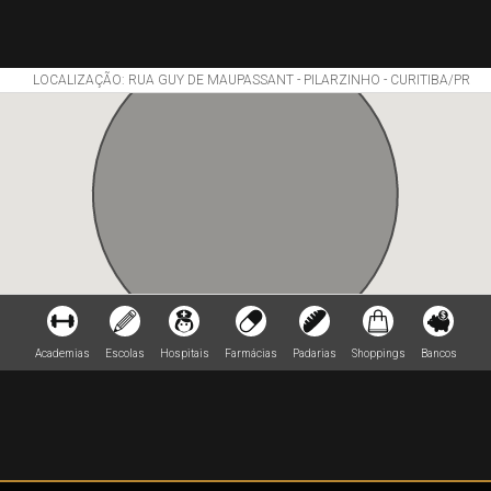
LOCALIZAÇÃO: RUA GUY DE MAUPASSANT - PILARZINHO - CURITIBA/PR
Academias
Escolas
Hospitais
Farmácias
Padarias
Shoppings
Bancos