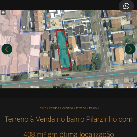
início
>
vendas
>
curitiba
>
terreno
>
te0068
Terreno à Venda no bairro Pilarzinho com
408 m² em ótima localização