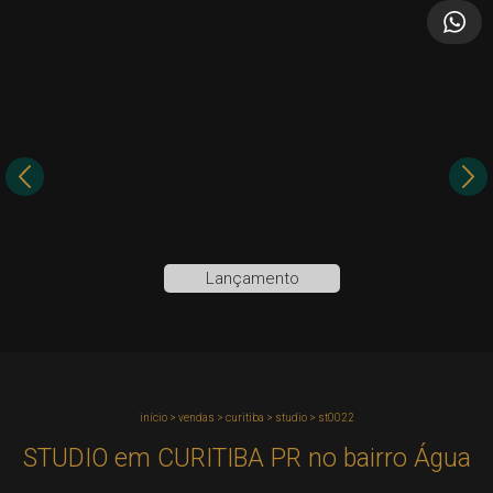
Lançamento
início
>
vendas
>
curitiba
>
studio
>
st0022
STUDIO em CURITIBA PR no bairro Água