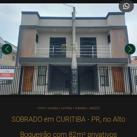
início
>
vendas
>
curitiba
>
sobrado
>
so0222
SOBRADO em CURITIBA - PR, no Alto
Boqueirão com 82m² privativos