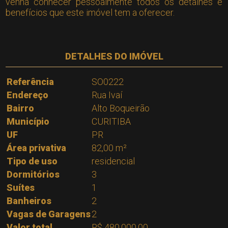
venha conhecer pessoalmente todos os detalhes e
benefícios que este imóvel tem a oferecer.
DETALHES DO IMÓVEL
Referência
SO0222
Endereço
Rua Ivaí
Bairro
Alto Boqueirão
Município
CURITIBA
UF
PR
Área privativa
82,00 m²
Tipo de uso
residencial
Dormitórios
3
Suítes
1
Banheiros
2
Vagas de Garagens
2
Valor total
R$ 480.000,00