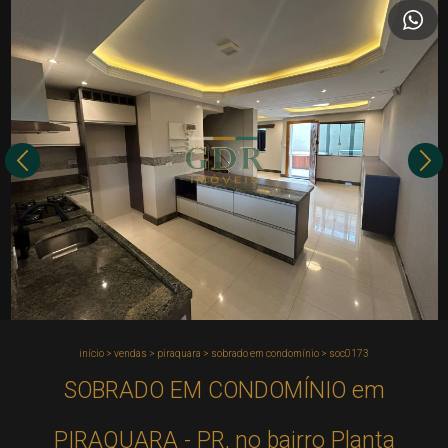
início
>
vendas
>
piraquara
>
sobrado em condomínio
>
soc0173
SOBRADO EM CONDOMÍNIO em
PIRAQUARA - PR, no bairro Planta