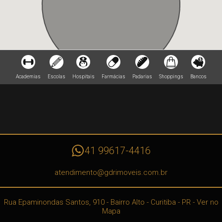
Academias
Escolas
Hospitais
Farmácias
Padarias
Shoppings
Bancos
41 99617-4416
atendimento@gdrimoveis.com.br
Rua Epaminondas Santos, 910
- Bairro Alto -
Curitiba
-
PR
-
Ver no
Mapa