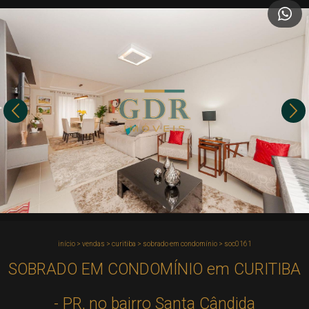
início
>
vendas
>
curitiba
>
sobrado em condomínio
>
soc0161
SOBRADO EM CONDOMÍNIO em CURITIBA
- PR, no bairro Santa Cândida