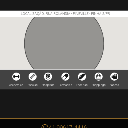
LOCALIZAÇÃO: RUA ROLÂNDIA - PINEVILLE - PINHAIS/PR
Academias
Escolas
Hospitais
Farmácias
Padarias
Shoppings
Bancos
41 99617-4416