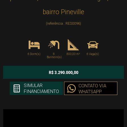
bairro Pineville
(referência.: RES0096)
6 Dorm(s)
8
800,00 m²
6 Vaga(s)
Banheiro(s)
R$ 3.290.000,00
SIMULAR
CONTATO VIA
FINANCIAMENTO
WHATSAPP