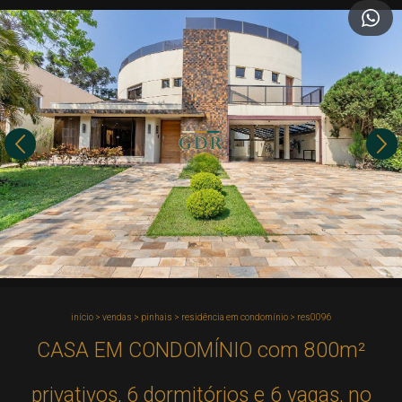
início
>
vendas
>
pinhais
>
residência em condomínio
>
res0096
CASA EM CONDOMÍNIO com 800m²
privativos, 6 dormitórios e 6 vagas, no