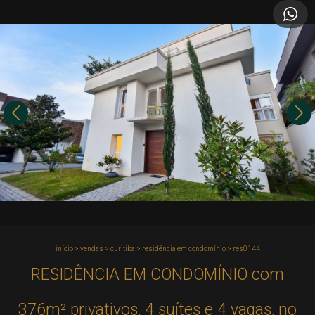
início
>
vendas
>
curitiba
>
residência em condomínio
>
res0144
RESIDÊNCIA EM CONDOMÍNIO com
376m² privativos, 4 suítes e 4 vagas, no