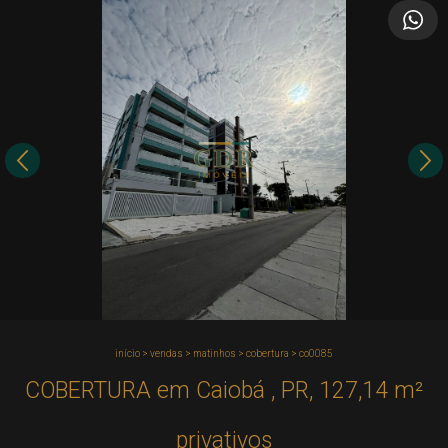
início
>
vendas
>
matinhos
>
cobertura
>
co0085
COBERTURA em Caiobá , PR, 127,14 m²
privativos