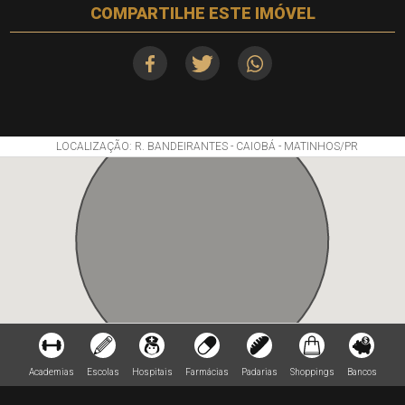
COMPARTILHE ESTE IMÓVEL
LOCALIZAÇÃO: R. BANDEIRANTES - CAIOBÁ - MATINHOS/PR
Academias
Escolas
Hospitais
Farmácias
Padarias
Shoppings
Bancos