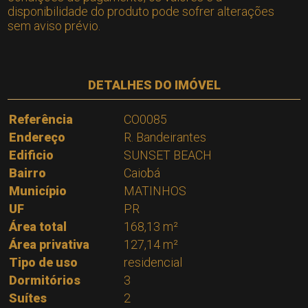
disponibilidade do produto pode sofrer alterações
sem aviso prévio.
DETALHES DO IMÓVEL
Referência
CO0085
Endereço
R. Bandeirantes
Edificio
SUNSET BEACH
Bairro
Caiobá
Município
MATINHOS
UF
PR
Área total
168,13 m²
Área privativa
127,14 m²
Tipo de uso
residencial
Dormitórios
3
Suítes
2