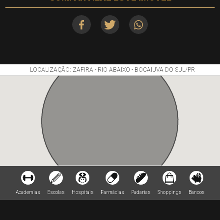
LOCALIZAÇÃO: ZAFIRA - RIO ABAIXO - BOCAIUVA DO SUL/PR
Academias
Escolas
Hospitais
Farmácias
Padarias
Shoppings
Bancos