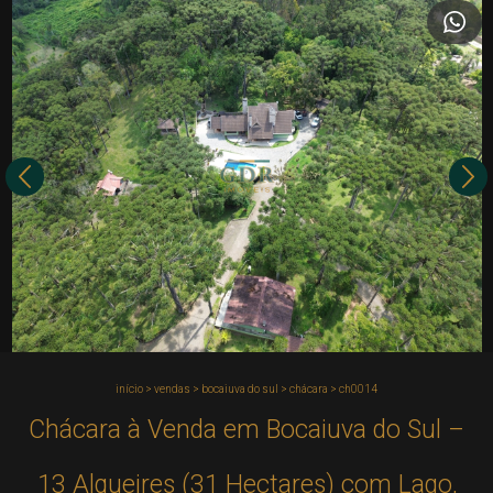
início
>
vendas
>
bocaiuva do sul
>
chácara
>
ch0014
Chácara à Venda em Bocaiuva do Sul –
13 Alqueires (31 Hectares) com Lago,