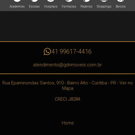
Academias
Escolas
Hospitais
Farmácias
Padarias
Shoppings
Bancos
41 99617-4416
atendimento@gdrimoveis.com.br
Rua Epaminondas Santos, 910
- Bairro Alto -
Curitiba
-
PR
-
Ver no
Mapa
CRECI J8284
Home