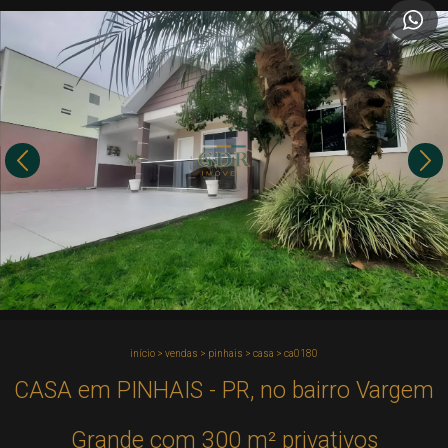
início
>
vendas
>
pinhais
>
casa
>
ca0180
CASA em PINHAIS - PR, no bairro Vargem
Grande com 300 m² privativos