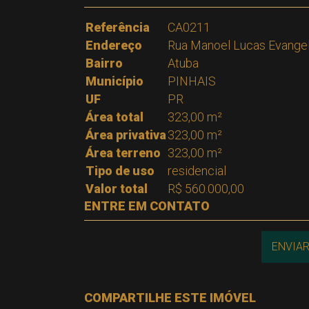
Referência
CA0211
Endereço
Rua Manoel Lucas Evangel
Bairro
Atuba
Município
PINHAIS
UF
PR
Área total
323,00 m²
Área privativa
323,00 m²
Área terreno
323,00 m²
Tipo de uso
residencial
Valor total
R$ 560.000,00
ENTRE EM CONTATO
ENVIAR
COMPARTILHE ESTE IMÓVEL