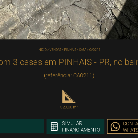
INÍCIO
>
VENDAS
>
PINHAIS
>
CASA
>
CA0211
om 3 casas em PINHAIS - PR, no bai
(referência.: CA0211)
323,00 m²
SIMULAR
CONTA
FINANCIAMENTO
WHAT