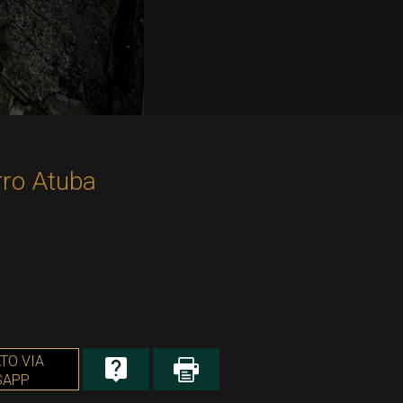
rro Atuba
TO VIA
SAPP