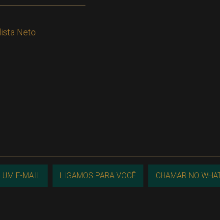
ista Neto
 UM E-MAIL
LIGAMOS PARA VOCÊ
CHAMAR NO WHA