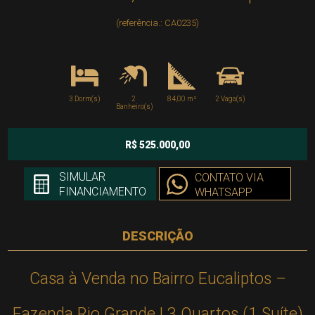
(referência.: CA0235)
3 Dorm(s)
2
84,00 m²
2 Vaga(s)
Banheiro(s)
R$ 525.000,00
SIMULAR
CONTATO VIA
FINANCIAMENTO
WHATSAPP
DESCRIÇÃO
Casa à Venda no Bairro Eucaliptos –
Fazenda Rio Grande | 3 Quartos (1 Suíte)