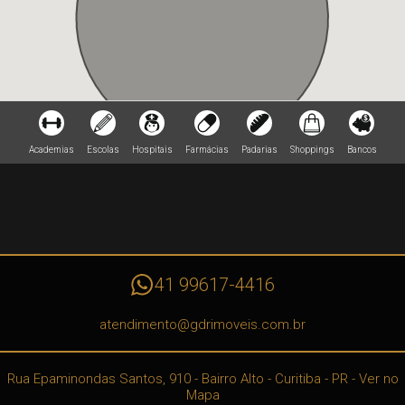
Academias
Escolas
Hospitais
Farmácias
Padarias
Shoppings
Bancos
41 99617-4416
atendimento@gdrimoveis.com.br
Rua Epaminondas Santos, 910
- Bairro Alto -
Curitiba
-
PR
-
Ver no
Mapa