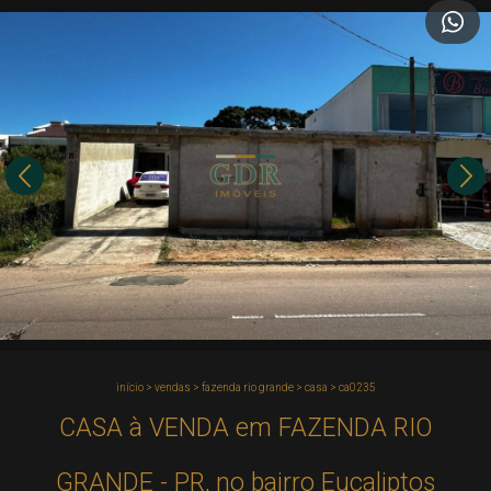
início
>
vendas
>
fazenda rio grande
>
casa
>
ca0235
CASA à VENDA em FAZENDA RIO
GRANDE - PR, no bairro Eucaliptos