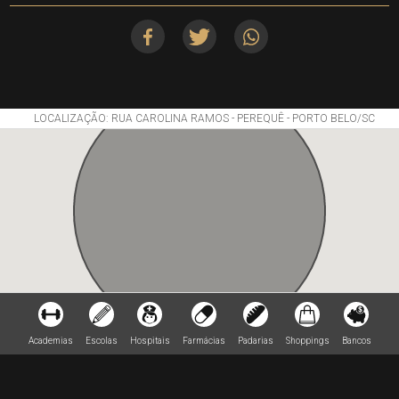
LOCALIZAÇÃO: RUA CAROLINA RAMOS - PEREQUÊ - PORTO BELO/SC
Academias
Escolas
Hospitais
Farmácias
Padarias
Shoppings
Bancos