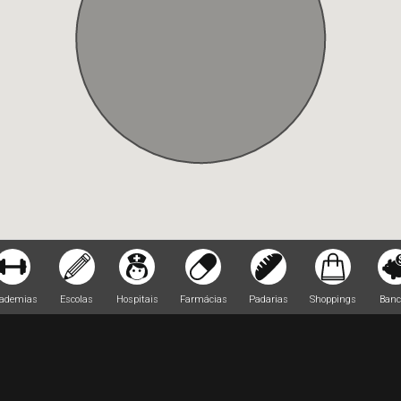
ademias
Escolas
Hospitais
Farmácias
Padarias
Shoppings
Banc