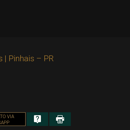
 | Pinhais – PR
TO VIA
SAPP