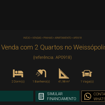
INÍCIO
>
VENDAS
>
PINHAIS
>
APARTAMENTO
>
AP0918
Venda com 2 Quartos no Weissópolis
(referência.: AP0918)
2 Dorm(s)
1 Banheiro(s)
41,98 m²
1 Vaga(s)
SIMULAR
CONTA
FINANCIAMENTO
WHAT