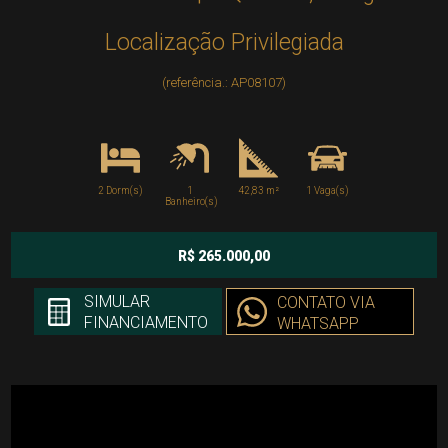
Localização Privilegiada
(referência.: AP08107)
2 Dorm(s)
1
42,83 m²
1 Vaga(s)
Banheiro(s)
R$ 265.000,00
SIMULAR
CONTATO VIA
FINANCIAMENTO
WHATSAPP