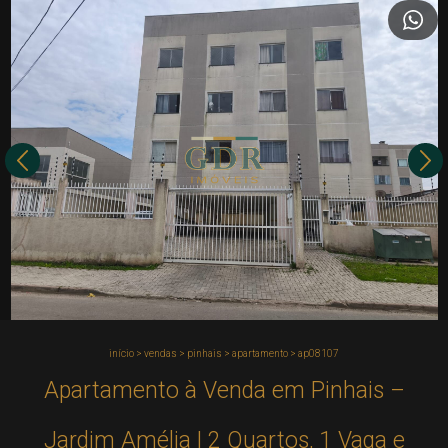
início
>
vendas
>
pinhais
>
apartamento
>
ap08107
Apartamento à Venda em Pinhais –
Jardim Amélia | 2 Quartos, 1 Vaga e