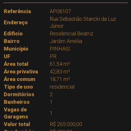
Referência
AP08107
Rua Sebastião Stancki da Luz
Endereço
Júnior
Edificio
Residencial Beatriz
Bairro
Jardim Amélia
Município
PINHAIS
UF
PR
Área total
61,54 m²
Área privativa
42,83 m²
Área comum
18,71 m²
Tipo de uso
residencial
Dormitórios
2
Banheiros
1
Vagas de
1
Garagens
Valor total
R$ 265.000,00