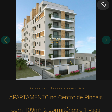
início
>
vendas
>
pinhais
>
apartamento
>
ap0655
APARTAMENTO no Centro de Pinhais
com 109m², 2 dormitórios e 1 vaga