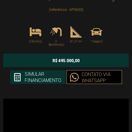
(referência.: AP0655)
3 Dorm(s)
2
81,21 m²
1 Vaga(s)
Banheiro(s)
R$ 495.000,00
SIMULAR
CONTATO VIA
FINANCIAMENTO
WHATSAPP