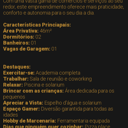
Com uma vasta gama de comércios e serviços ao seu
redor, este empreendimento oferece mais praticidade,
conforto e autonomia para o seu dia a dia.
Características Princiapais:
Área Privativa:
46m²
Dormitórios:
02
Banheiros:
01
Vagas de Garagem:
01
Destaques:
Exercitar-se:
Academia completa
Trabalhar:
Sala de reunião e coworking
Relaxar:
Piscina e solarium
Brincar com as crianças:
Área dedicada para os
pequenos
Apreciar a Vista:
Espelho d'água e solarium
Espaço Gamer:
Diversão garantida para todas as
idades
Hobby de Marcenaria:
Ferramentaria equipada
Dias que ninguém quer cozinhar:
Pizza place