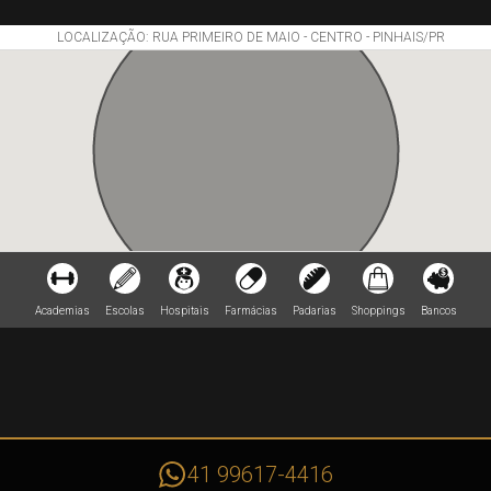
LOCALIZAÇÃO: RUA PRIMEIRO DE MAIO - CENTRO - PINHAIS/PR
Academias
Escolas
Hospitais
Farmácias
Padarias
Shoppings
Bancos
41 99617-4416