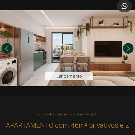
Lançamento
início
>
vendas
>
pinhais
>
apartamento
>
ap0553
APARTAMENTO com 46m² privativos e 2