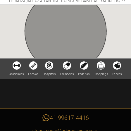
LOCALIZAÇÃO: AV. ATLÂNTICA - BALNEÁRIO GAIVOTAS - MATINHOS/PR
Academias
Escolas
Hospitais
Farmácias
Padarias
Shoppings
Bancos
41 99617-4416
atendimento@gdrimoveis.com.br