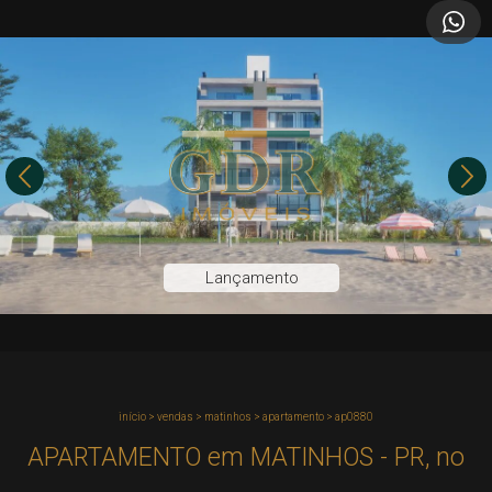
Lançamento
início
>
vendas
>
matinhos
>
apartamento
>
ap0880
APARTAMENTO em MATINHOS - PR, no