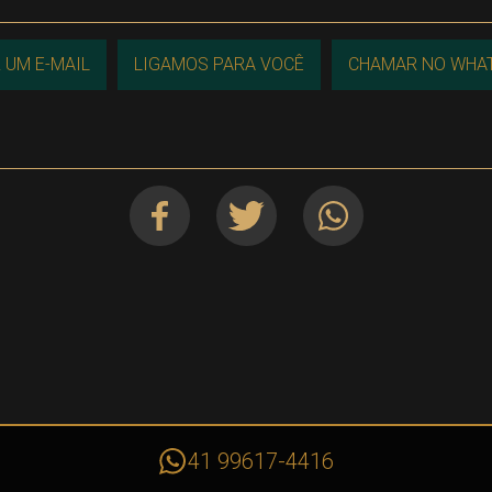
 UM E-MAIL
LIGAMOS PARA VOCÊ
CHAMAR NO WHA
41 99617-4416