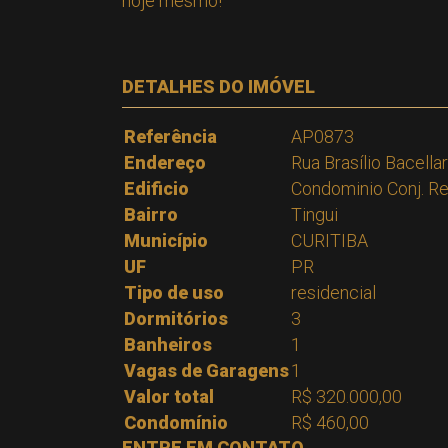
hoje mesmo!
DETALHES DO IMÓVEL
Referência
AP0873
Endereço
Rua Brasílio Bacellar
Edificio
Condominio Conj. Res
Bairro
Tingui
Município
CURITIBA
UF
PR
Tipo de uso
residencial
Dormitórios
3
Banheiros
1
Vagas de Garagens
1
Valor total
R$ 320.000,00
Condomínio
R$ 460,00
ENTRE EM CONTATO