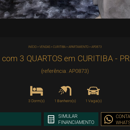
INÍCIO
>
VENDAS
>
CURITIBA
>
APARTAMENTO
>
AP0873
m 3 QUARTOS em CURITIBA - PR, n
(referência.: AP0873)
3 Dorm(s)
1 Banheiro(s)
1 Vaga(s)
SIMULAR
CONTA
FINANCIAMENTO
WHAT