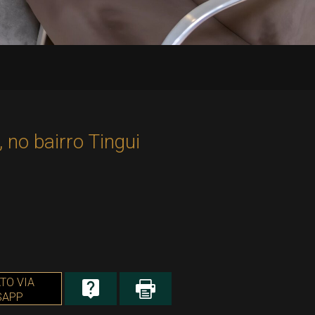
o bairro Tingui
TO VIA
SAPP