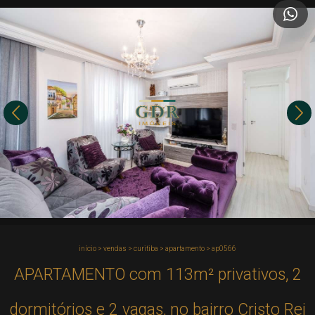
início
>
vendas
>
curitiba
>
apartamento
>
ap0566
APARTAMENTO com 113m² privativos, 2
dormitórios e 2 vagas, no bairro Cristo Rei