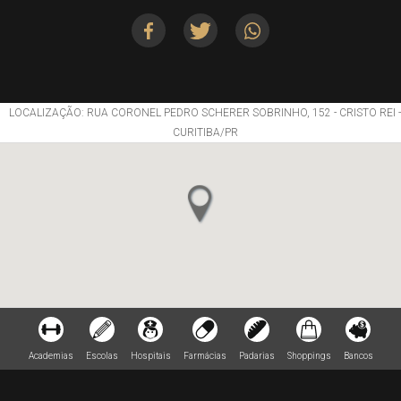
LOCALIZAÇÃO: RUA CORONEL PEDRO SCHERER SOBRINHO, 152 - CRISTO REI -
CURITIBA/PR
Academias
Escolas
Hospitais
Farmácias
Padarias
Shoppings
Bancos