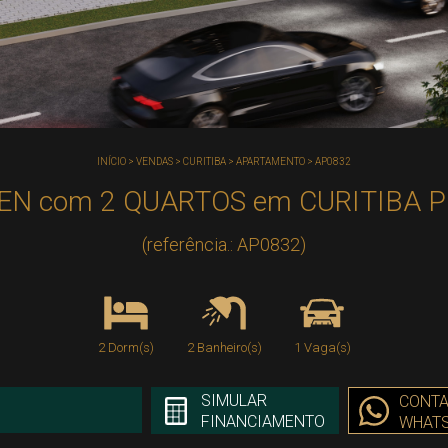
INÍCIO
>
VENDAS
>
CURITIBA
>
APARTAMENTO
>
AP0832
 com 2 QUARTOS em CURITIBA PR n
(referência.: AP0832)
2 Dorm(s)
2 Banheiro(s)
1 Vaga(s)
SIMULAR
CONTA
FINANCIAMENTO
WHAT