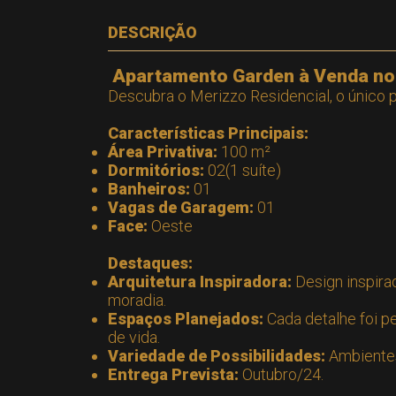
DESCRIÇÃO
Apartamento Garden à Venda no 
Descubra o Merizzo Residencial, o único
Características Principais:
Área Privativa:
100 m²
Dormitórios:
02(1 suíte)
Banheiros:
01
Vagas de Garagem:
01
Face:
Oeste
Destaques:
Arquitetura Inspiradora:
Design inspira
moradia.
Espaços Planejados:
Cada detalhe foi p
de vida.
Variedade de Possibilidades:
Ambientes 
Entrega Prevista:
Outubro/24.