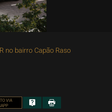
o bairro Capão Raso
TO VIA
SAPP