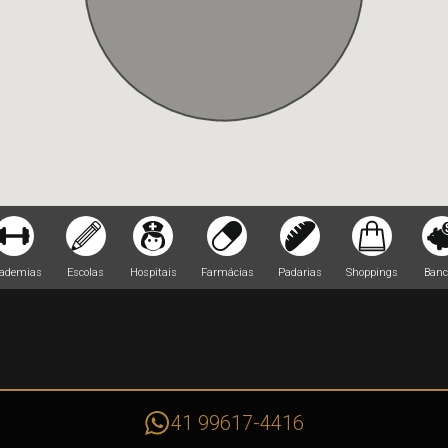
ademias
Escolas
Hospitais
Farmácias
Padarias
Shoppings
Banc
41 99617-4416