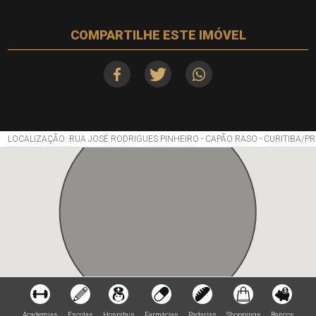
COMPARTILHE ESTE IMÓVEL
LOCALIZAÇÃO: RUA JOSÉ RODRIGUES PINHEIRO - CAPÃO RASO - CURITIBA/PR
Academias
Escolas
Hospitais
Farmácias
Padarias
Shoppings
Bancos