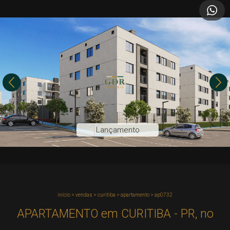
Lançamento
início
>
vendas
>
curitiba
>
apartamento
>
ap0732
APARTAMENTO em CURITIBA - PR, no