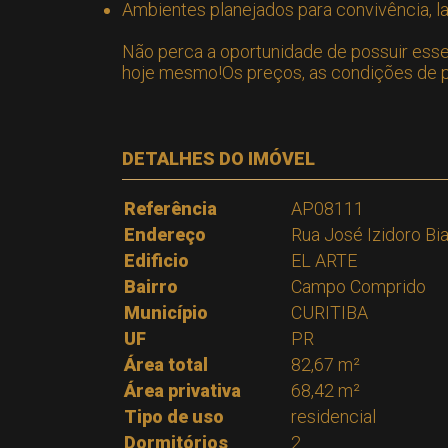
Ambientes planejados para convivência, l
Não perca a oportunidade de possuir esse
hoje mesmo!Os preços, as condições de pa
DETALHES DO IMÓVEL
Referência
AP08111
Endereço
Rua José Izidoro Bi
Edificio
EL ARTE
Bairro
Campo Comprido
Município
CURITIBA
UF
PR
Área total
82,67 m²
Área privativa
68,42 m²
Tipo de uso
residencial
Dormitórios
2