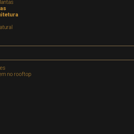
lantas
ras
itetura
atural
res
em no rooftop