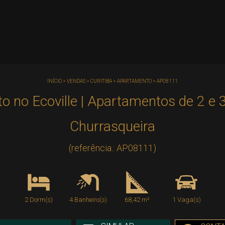
INÍCIO
>
VENDAS
>
CURITIBA
>
APARTAMENTO
>
AP08111
o no Ecoville | Apartamentos de 2 e
Churrasqueira
(referência.: AP08111)
2 Dorm(s)
4 Banheiro(s)
68,42 m²
1 Vaga(s)