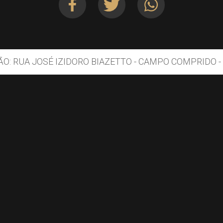
O: RUA JOSÉ IZIDORO BIAZETTO - CAMPO COMPRIDO -