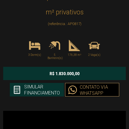
m² privativos
(referência.: AP0817)
3 Dorm(s)
5
176,38 m²
2 Vaga(s)
Banheiro(s)
R$ 1.830.000,00
SIMULAR
CONTATO VIA
FINANCIAMENTO
WHATSAPP