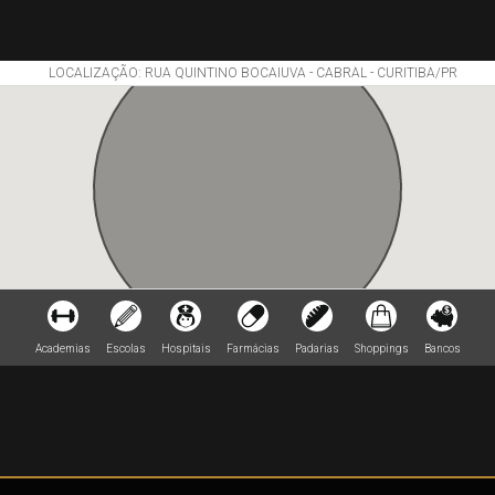
LOCALIZAÇÃO: RUA QUINTINO BOCAIUVA - CABRAL - CURITIBA/PR
Academias
Escolas
Hospitais
Farmácias
Padarias
Shoppings
Bancos