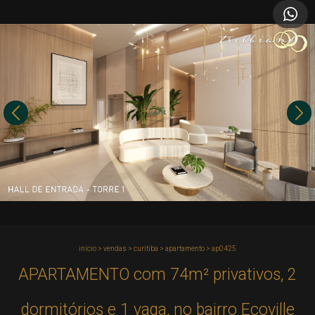
início
>
vendas
>
curitiba
>
apartamento
>
ap0425
APARTAMENTO com 74m² privativos, 2
dormitórios e 1 vaga, no bairro Ecoville