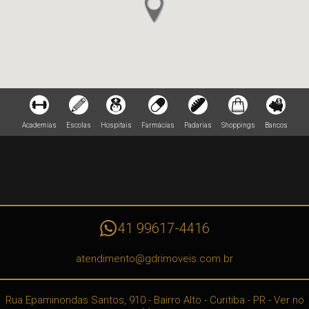
Academias
Escolas
Hospitais
Farmácias
Padarias
Shoppings
Bancos
41 99617-4416
atendimento@gdrimoveis.com.br
Rua Epaminondas Santos, 910
- Bairro Alto -
Curitiba
-
PR
-
Ver no