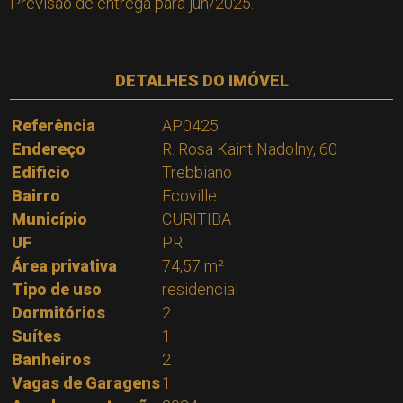
Previsão de entrega para jun/2025.
DETALHES DO IMÓVEL
Referência
AP0425
Endereço
R. Rosa Kaint Nadolny, 60
Edificio
Trebbiano
Bairro
Ecoville
Município
CURITIBA
UF
PR
Área privativa
74,57 m²
Tipo de uso
residencial
Dormitórios
2
Suítes
1
Banheiros
2
Vagas de Garagens
1