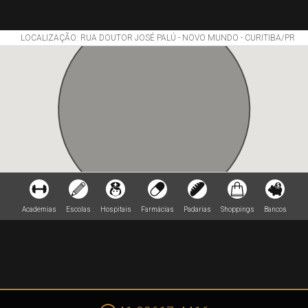
LOCALIZAÇÃO: RUA DOUTOR JOSÉ PALÚ - NOVO MUNDO - CURITIBA/PR
Academias
Escolas
Hospitais
Farmácias
Padarias
Shoppings
Bancos