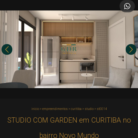
início
>
empreendimentos
>
curitiba
>
studio
>
st0014
STUDIO COM GARDEN em CURITIBA no
bairro Novo Mundo