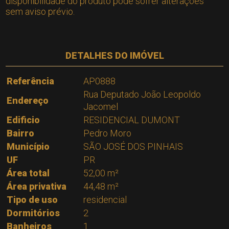
disponibilidade do produto pode sofrer alterações
sem aviso prévio.
DETALHES DO IMÓVEL
Referência
AP0888
Rua Deputado João Leopoldo
Endereço
Jacomel
Edificio
RESIDENCIAL DUMONT
Bairro
Pedro Moro
Município
SÃO JOSÉ DOS PINHAIS
UF
PR
Área total
52,00 m²
Área privativa
44,48 m²
Tipo de uso
residencial
Dormitórios
2
Banheiros
1