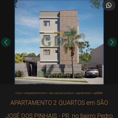
início
>
empreendimentos
>
são josé dos pinhais
>
apartamento
>
ap0888
APARTAMENTO 2 QUARTOS em SÃO
JOSÉ DOS PINHAIS - PR, no bairro Pedro