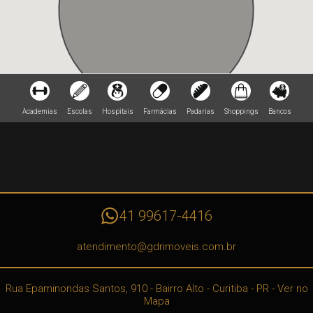
Academias
Escolas
Hospitais
Farmácias
Padarias
Shoppings
Bancos
41 99617-4416
atendimento@gdrimoveis.com.br
Rua Epaminondas Santos, 910
- Bairro Alto -
Curitiba
-
PR
-
Ver no
Mapa