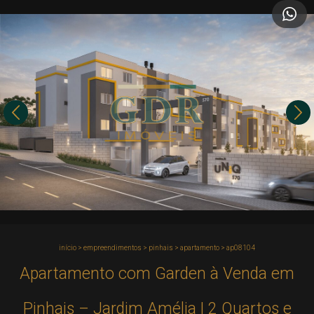
início
>
empreendimentos
>
pinhais
>
apartamento
>
ap08104
Apartamento com Garden à Venda em
Pinhais – Jardim Amélia | 2 Quartos e