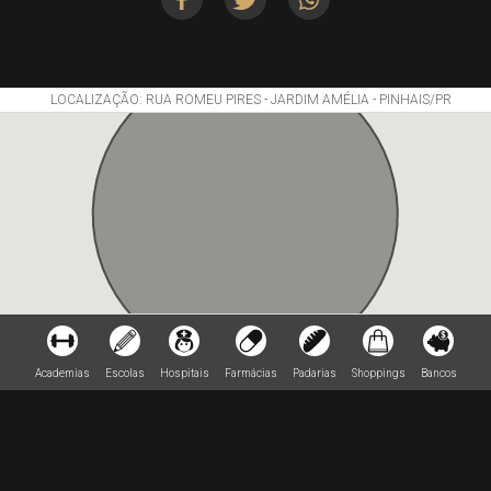
LOCALIZAÇÃO: RUA ROMEU PIRES - JARDIM AMÉLIA - PINHAIS/PR
Academias
Escolas
Hospitais
Farmácias
Padarias
Shoppings
Bancos