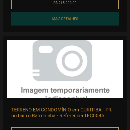
R$ 215.000,00
MAIS DETALHES
TERRENO EM CONDOMÍNIO em CURITIBA - PR,
no bairro Barreirinha - Referência TEC0045