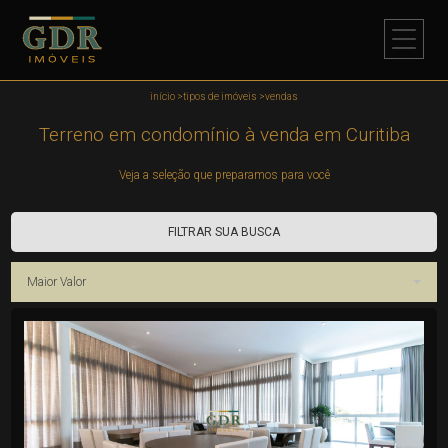
início
>
tipos de imóveis
>
vendas
Terreno em condomínio à venda em Curitiba
Veja a seleção que preparamos para você
FILTRAR SUA BUSCA
Maior Valor