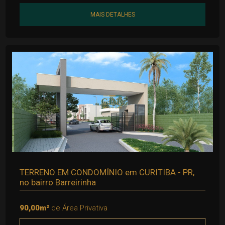
MAIS DETALHES
TERRENO EM CONDOMÍNIO em CURITIBA - PR,
no bairro Barreirinha
90,00m²
de Área Privativa