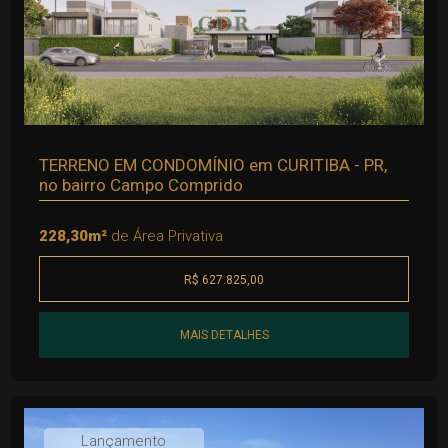
TERRENO EM CONDOMÍNIO em CURITIBA - PR,
no bairro Campo Comprido
228,30m²
de Área Privativa
R$ 627.825,00
MAIS DETALHES
Lançamento