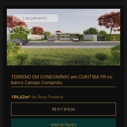
Lançamento
TERRENO EM CONDOMÍNIO em CURITIBA PR no
bairro Campo Comprido
186,62m²
de Área Privativa
R$ 517.870,50
MAIS DETALHES