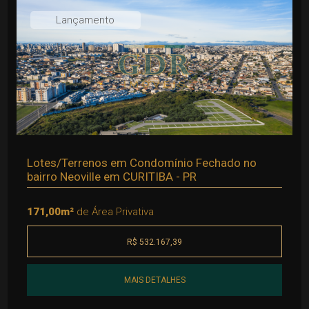
Lançamento
Lotes/Terrenos em Condomínio Fechado no
bairro Neoville em CURITIBA - PR
171,00m²
de Área Privativa
R$ 532.167,39
MAIS DETALHES