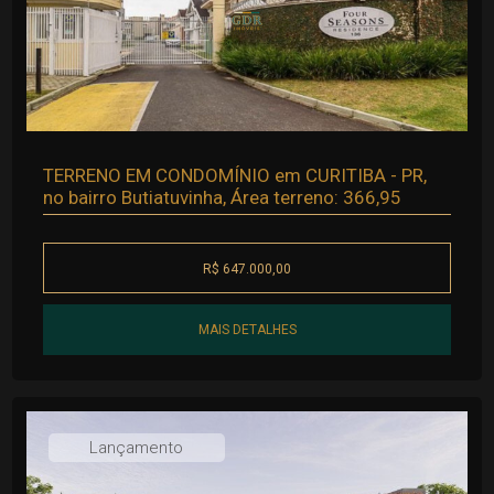
TERRENO EM CONDOMÍNIO em CURITIBA - PR,
no bairro Butiatuvinha, Área terreno: 366,95
R$ 647.000,00
MAIS DETALHES
Lançamento