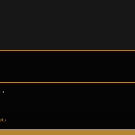
pa
ato