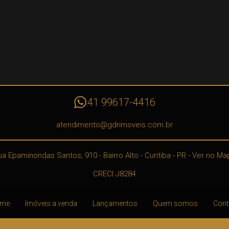
41 99617-4416
atendimento@gdrimoveis.com.br
ua Epaminondas Santos, 910
- Bairro Alto -
Curitiba
-
PR
-
Ver no Ma
CRECI J8284
me
Imóveis a venda
Lançamentos
Quem somos
Cont